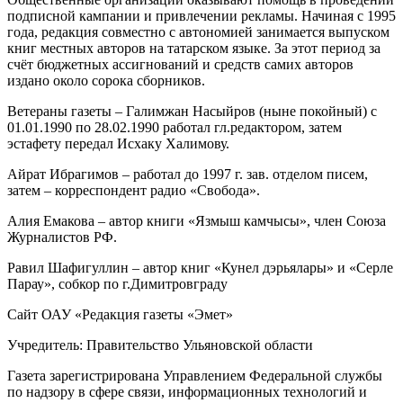
подписной кампании и привлечении рекламы. Начиная с 1995
года, редакция совместно с автономией занимается выпуском
книг местных авторов на татарском языке. За этот период за
счёт бюджетных ассигнований и средств самих авторов
издано около сорока сборников.
Ветераны газеты – Галимжан Насыйров (ныне покойный) с
01.01.1990 по 28.02.1990 работал гл.редактором, затем
эстафету передал Исхаку Халимову.
Айрат Ибрагимов – работал до 1997 г. зав. отделом писем,
затем – корреспондент радио «Свобода».
Алия Емакова – автор книги «Язмыш камчысы», член Союза
Журналистов РФ.
Равил Шафигуллин – автор книг «Кунел дэрьялары» и «Серле
Парау», собкор по г.Димитровграду
Сайт ОАУ «Редакция газеты «Эмет»
Учредитель: Правительство Ульяновской области
Газета зарегистрирована Управлением Федеральной службы
по надзору в сфере связи, информационных технологий и