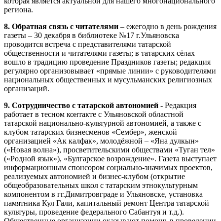
которая является актуальной для нашего многонационального
региона.
8. Обратная связь с читателями
– ежегодно в день рождения
газеты – 30 декабря в библиотеке №17 г.Ульяновска
проводится встреча с представителями татарской
общественности и читателями газеты; в татарских сёлах
вошло в традицию проведение Праздников газеты; редакция
регулярно организовывает «прямые линии» с руководителями
национальных общественных и мусульманских религиозных
организаций.
9. Сотрудничество с татарской автономией
- Редакция
работает в тесном контакте с Ульяновской областной
татарской национально-культурной автономией, а также с
клубом татарских бизнесменов «Сембер», женской
организацией «Ак калфак», молодёжной – «Яна дулкын»
(«Новая волна»), просветительскими обществами «Туган тел»
(«Родной язык»), «Булгарское возрождение». Газета выступает
информационным спонсором социально-значимых проектов,
реализуемых автономией и бизнес-клубом (открытие
общеобразовательных школ с татарским этнокультурным
компонентом в гг.Димитровграде и Ульяновске, установка
памятника Кул Гали, капитальный ремонт Центра татарской
культуры, проведение федерального Сабантуя и т.д.).
Общественные организации оказывают помощь в проведении