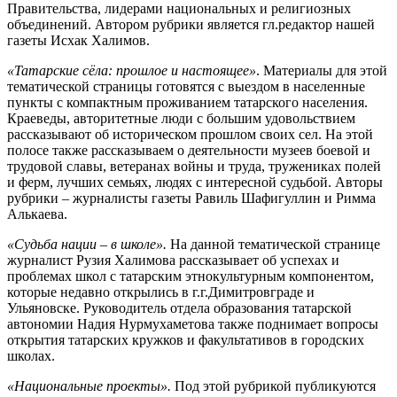
Правительства, лидерами национальных и религиозных
объединений. Автором рубрики является гл.редактор нашей
газеты Исхак Халимов.
«Татарские сёла: прошлое и настоящее»
. Материалы для этой
тематической страницы готовятся с выездом в населенные
пункты с компактным проживанием татарского населения.
Краеведы, авторитетные люди с большим удовольствием
рассказывают об историческом прошлом своих сел. На этой
полосе также рассказываем о деятельности музеев боевой и
трудовой славы, ветеранах войны и труда, тружениках полей
и ферм, лучших семьях, людях с интересной судьбой. Авторы
рубрики – журналисты газеты Равиль Шафигуллин и Римма
Алькаева.
«Судьба нации – в школе».
На данной тематической странице
журналист Рузия Халимова рассказывает об успехах и
проблемах школ с татарским этнокультурным компонентом,
которые недавно открылись в г.г.Димитровграде и
Ульяновске. Руководитель отдела образования татарской
автономии Надия Нурмухаметова также поднимает вопросы
открытия татарских кружков и факультативов в городских
школах.
«Национальные проекты».
Под этой рубрикой публикуются