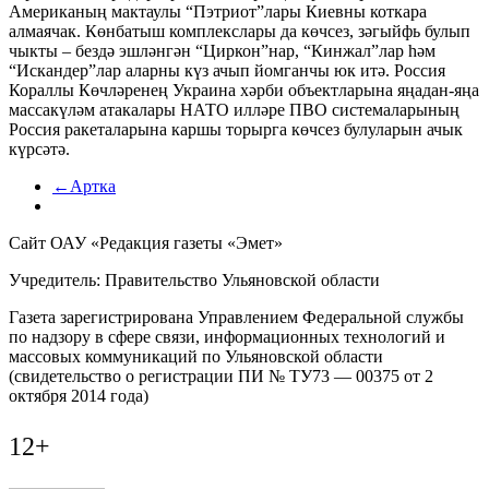
Американың мактаулы “Пэтриот”лары Киевны коткара
алмаячак. Көнбатыш комплекслары да көчсез, зәгыйфь булып
чыкты – бездә эшләнгән “Циркон”нар, “Кинжал”лар һәм
“Искандер”лар аларны күз ачып йомганчы юк итә. Россия
Кораллы Көчләренең Украина хәрби объектларына яңадан-яңа
массакүләм атакалары НАТО илләре ПВО системаларының
Россия ракеталарына каршы торырга көчсез булуларын ачык
күрсәтә.
←Артка
Сайт ОАУ «Редакция газеты «Эмет»
Учредитель: Правительство Ульяновской области
Газета зарегистрирована Управлением Федеральной службы
по надзору в сфере связи, информационных технологий и
массовых коммуникаций по Ульяновской области
(свидетельство о регистрации ПИ № ТУ73 — 00375 от 2
октября 2014 года)
12+