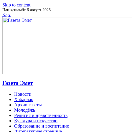
Skip to content
Пәнҗешәмбе 6 август 2026
Керү
Газета Эмет
Новости
Хәбәрләр
Архив газеты
Молодёжь
Религия и нравственность
Культура и искусство
Образование и воспитание
Литературная страница