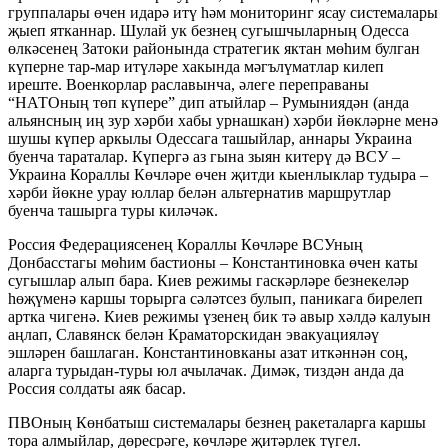
группалары өчен идарә итү һәм мониторинг ясау системалары
җыеп ятканнар. Шулай ук безнең сугышчыларның Одесса
өлкәсенең Затоки районында стратегик яктан мөһим булган
күперне тар-мар итүләре хакында мәгълүматлар килеп
иреште. Военкорлар раславынча, әлеге переправаны
“НАТОның төп күпере” дип атыйлар – Румыниядән (анда
альянсның иң зур хәрби хабы урнашкан) хәрби йөкләрне менә
шушы күпер аркылы Одессага ташыйлар, аннары Украина
буенча тараталар. Күпергә аз гына зыян китерү дә ВСУ –
Украина Кораллы Көчләре өчен җитди кыенлыклар тудыра –
хәрби йөкне урау юллар белән альтернатив маршрутлар
буенча ташырга туры киләчәк.
Россия Федерациясенең Кораллы Көчләре ВСУның
Донбасстагы мөһим бастионы – Константиновка өчен каты
сугышлар алып бара. Киев режимы гаскәрләре безнекеләр
һөҗүменә каршы торырга сәләтсез булып, паникага бирелеп
артка чигенә. Киев режимы үзенең бик тә авыр хәлдә калуын
аңлап, Славянск белән Краматорскидан эвакуацияләү
эшләрен башлаган. Константиновканы азат иткәннән соң,
аларга турыдан-туры юл ачылачак. Димәк, тиздән анда да
Россия солдаты аяк басар.
ПВОның Көнбатыш системалары безнең ракеталарга каршы
тора алмыйлар, дөресрәге, көчләре җитәрлек түгел.