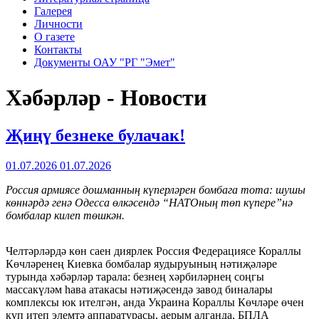
Галерея
Личности
О газете
Контакты
Документы ОАУ "РГ "Эмет"
Хәбәрләр - Новости
Җиңү безнеке булачак!
01.07.2026
01.07.2026
Россия армиясе дошманның күперләрен бомбага тота: шушы
көннәрдә генә Одесса өлкәсендә “НАТОның төп күпере”нә
бомба
лар
килеп төшкән.
Челтәрләрдә көн саен диярлек Россия Федерациясе Кораллы
Көчләренең Киевка бомбалар яудыруының нәтиҗәләре
турында хәбәрләр тарала: безнең хәрбиләрнең соңгы
массакүләм һава атакасы нәтиҗәсендә завод биналары
комплексы юк ителгән, анда Украина Кораллы Көчләре өчен
күп итеп элемтә аппаратурасы, аерым алганда, БПЛА