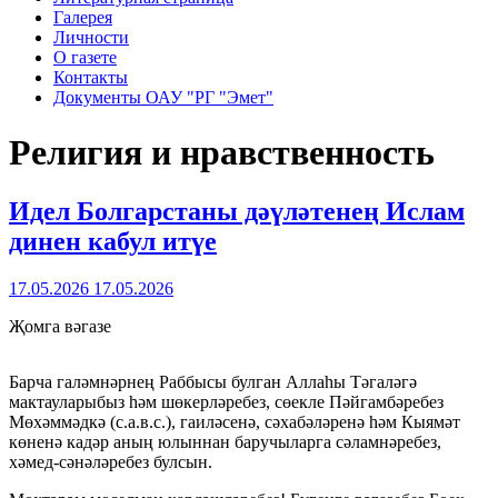
Галерея
Личности
О газете
Контакты
Документы ОАУ "РГ "Эмет"
Религия и нравственность
Идел Болгарстаны дәүләтенең Ислам
динен кабул итүе
17.05.2026
17.05.2026
Җомга вәгазе
Барча галәмнәрнең Раббысы булган Аллаһы Тәгаләгә
мактауларыбыз һәм шөкерләребез, сөекле Пәйгамбәребез
Мөхәммәдкә (с.а.в.с.), гаиләсенә, сәхабәләренә һәм Кыямәт
көненә кадәр аның юлыннан баручыларга сәламнәребез,
хәмед-сәнәләребез булсын.