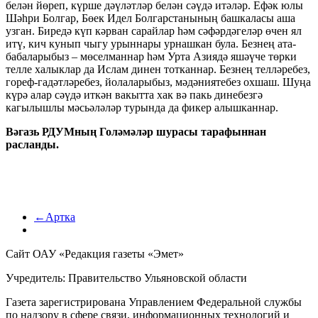
белән йөреп, күрше дәүләтләр белән сәүдә итәләр. Ефәк юлы
Шәһри Болгар, Бөек Идел Болгарстанының башкаласы аша
узган. Биредә күп кәрван сарайлар һәм сәфәрдәгеләр өчен ял
итү, кич кунып чыгу урыннары урнашкан була. Безнең ата-
бабаларыбыз – мөселманнар һәм Урта Азиядә яшәүче төрки
телле халыклар да Ислам динен тотканнар. Безнең телләребез,
гореф-гадәтләребез, йолаларыбыз, мәдәниятебез охшаш. Шуңа
күрә алар сәүдә иткән вакытта хак вә пакь динебезгә
кагылышлы мәсьәләләр турында да фикер алышканнар.
Вәгаз
ь
РДУМның Голәмәләр шурасы тарафыннан
расланды.
←Артка
Сайт ОАУ «Редакция газеты «Эмет»
Учредитель: Правительство Ульяновской области
Газета зарегистрирована Управлением Федеральной службы
по надзору в сфере связи, информационных технологий и