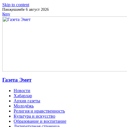
Skip to content
Пәнҗешәмбе 6 август 2026
Керү
Газета Эмет
Новости
Хәбәрләр
Архив газеты
Молодёжь
Религия и нравственность
Культура и искусство
Образование и воспитание
Литературная страница