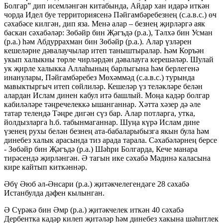
Болгар” дип исемләнгән китабында, Айдар хан идарә иткән
чорда Идел буе территориясенә Пәйгамбәребезнең (с.а.в.с.) өч
сәхабәсе килгән, дип яза. Менә алар – безнең җирләргә аяк
баскан сәхабәләр: Зөбәйр бин Җәгъдә (р.а.), Тәлхә бин Усман
(р.а.) һәм Абдуррахман бин Зөбәйр (р.а.). Алар үзләрен
кешеләрне дәвалаучылар итеп таныштыралар. Һәм Коръән
укып халыкны төрле чирләрдән дәвалауга керешәләр. Шулай
ук җирле халыкка Аллаһының барлыгына һәм берлегенә
инанулары, Пәйгамбәребез Мөхәммәд (с.а.в.с.) турында
мавыктыргыч итеп сөйлиләр. Кешеләр үз теләкләре белән
алардан Ислам динен кабул итә башлый. Моңа кадәр болгар
кабиләләре тәңречелеккә ышанганнар. Хәтта хәзер дә әле
татар телендә Тәңре дигән сүз бар. Алар потларга, утка,
йолдызларга һ.б. табынмаганнар. Шуңа күрә Ислам дине
үзенең рухы белән безнең ата-бабаларыбызга якын була һәм
динебез халык арасында тиз арада тарала. Сәхабәләрнең берсе
- Зөбәйр бин Җәгъдә (р.а.) Шәһри Болгарда, Кече манара
тирәсендә җирләнгән. Ә тагын ике сәхабә Мәдинә каласына
кире кайтып киткәннәр.
Әбү Әюб әл-Әнсари (р.а.) җитәкчелегендәге 28 сәхабә
Истанбулда дәфен кылынган.
Ә Сүрәкә бин Әмр (р.а.) җитәкчелек иткән 40 сәхабә
Дербентка кадәр килеп җитәләр һәм динебез хакына шәһитлек