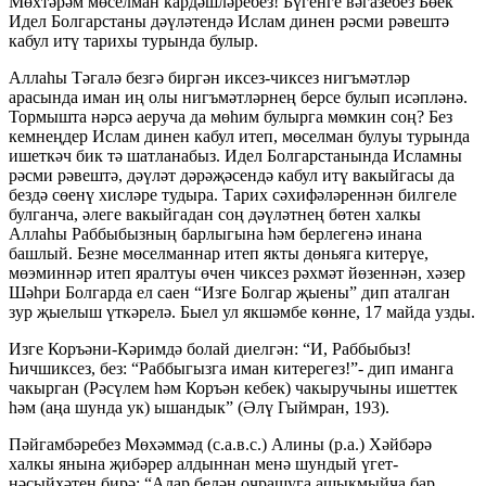
Мөхтәрәм мөселман кардәшләребез! Бүгенге вәгазебез Бөек
Идел Болгарстаны дәүләтендә Ислам динен рәсми рәвештә
кабул итү тарихы турында булыр.
Аллаһы Тәгалә безгә биргән иксез-чиксез нигъмәтләр
арасында иман иң олы нигъмәтләрнең берсе булып исәпләнә.
Тормышта нәрсә аеруча да мөһим булырга мөмкин соң? Без
кемнеңдер Ислам динен кабул итеп, мөселман булуы турында
ишеткәч бик тә шатланабыз. Идел Болгарстанында Исламны
рәсми рәвештә, дәүләт дәрәҗәсендә кабул итү вакыйгасы да
бездә сөенү хисләре тудыра. Тарих сәхифәләреннән билгеле
булганча, әлеге вакыйгадан соң дәүләтнең бөтен халкы
Аллаһы Раббыбызның барлыгына һәм берлегенә инана
башлый. Безне мөселманнар итеп якты дөньяга китерүе,
мөэминнәр итеп яралтуы өчен чиксез рәхмәт йөзеннән, хәзер
Шәһри Болгарда ел саен “Изге Болгар җыены” дип аталган
зур җыелыш үткәрелә. Быел ул якшәмбе көнне, 17 майда узды.
Изге Коръәни-Кәримдә болай диелгән: “И, Раббыбыз!
Һичшиксез, без: “Раббыгызга иман китерегез!”- дип иманга
чакырган (Рәсүлем һәм Коръән кебек) чакыручыны ишеттек
һәм (аңа шунда ук) ышандык” (Әлү Гыймран, 193).
Пәйгамбәребез Мөхәммәд (с.а.в.с.) Алины (р.а.) Хәйбәрә
халкы янына җибәрер алдыннан менә шундый үгет-
нәсыйхәтен бирә: “Алар белән очрашуга ашыкмыйча бар,