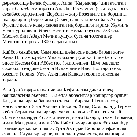
дәрәҗәсендә һәлак булалар. Анда “Кырыклар” дип аталган
зират бар. Әлеге зиратта Аллаһы Рәсүленең (с.а.в.с.) кырык
сәхабәсе җирләнгән. Дербент – җир йөзендәге иң борынгы
шәһәрләрнең берсе, аның 5 мең еллык тарихы бар. Анда
бүгенге көнгә кадәр сакланган иң борынгы тарихи Җәмигъ
мәчет урнашкан. Әлеге мәчетне милади буенча 733 елда
Мәсләм бин Абдул Мәлик кушуы буенча төзегәннәр.
Мәчетнең тарихы 1300 елдан артык.
Кайбер сәхабәләр Сәмәркәнд шәһәренә кадәр барып җитә.
Анда Пәйгамбәребез Мөхәммәднең (с.а.в.с.) ике бертуган
энесе Кәссәм бин Аббәс (р.а.) җирләнгән. Шул рәвешле
сәхабәләр өндәве буенча Ислам дине Идел Болгарстаны,
хәзерге Төркия, Урта Азия һәм Кавказ территориясендә
тарала.
Али (р.а.) идарә иткән чорда Куфә ислам дәүләтенең
башкаласына әверелә. 132 елда аббаситлар хәлифләр булгач,
Багдад шәһәренә башкала статусы бирелә. Шуннан соң
мөселманнар Урта Азиянең Бохара, Хива, Сәмәркәнд, Термез
кебек борынгы шәһәрләре халкына көчле йогынты ясый.
Әлеге калаларда Ислам диненең имам Бохари, имам Тирмизи,
имам Матуриди, имам Әбү Ләйс Сәмәркәнди кебек мәшһүр
галимнәре калкып чыга. Урта Азиядән Европага ефәк юлы
салына. Сәүдәгәрләр шушы юлдан үзләренең кәрваннары