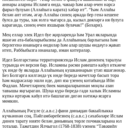
аннары аларны Исламга өндә, чакыр һәм алар өчен нәрсә
фарыз булуын (Аллаһыга карата) хәбәр ит”. “Һәм Аллаһы
белән ант итәм, әгәр Аллаһы синең аркада бер генә кешене
булса да туры, хак юлга чыгарса да, кызыл дөяләргә ия булуга
караганда, синең өчен яхшырак булачак!” (Бохари).
Мең еллар элек Идел буе җирләрендә һәм Урал якларында
яшәгән ата-бабаларыбызны да Аллаһының барлыгына һәм
берлегенә инанырга өндиләр һәм алар шушы өндәүгә җавап
итеп, Раббыбызга инаналар, иман китерәләр.
Идел Болгарстаны территориясендә Ислам диненең таралуы
турында өч версия бар. Исламны рәсми рәвештә кабул иткәнче
үк инде бу якларда Аллаһының кушканнарын үтәп яшәгәннәр.
Без Болгарга килгәндә үк инде биредә мәчетләр басып тора
һәм мәдрәсәләр эшли иде, дип яза үзенең китабында Ибн
Фадлан. Мәчетләрнең биек манараларыннан моңлы азан
тавышы яңгыраган. Шуңа күрә биредә гади халык Исламны
күпкә иртәрәк кабул итә башлаган дигән нәтиҗә ясарга
мөмкин.
Аллаһының Рәсүле (с.а.в.с.) фани дөньядан бакыйлыкка
күчкәннән соң, Пәйгамбәребезнең (с.а.в.с.) сәхабәләре Ислам
динен тарату нияте белән дөньяның төрле почмакларына юл
тоталар. Таҗетдин Ялчыгол (1768-1838) үзенең “Тәвәриһү