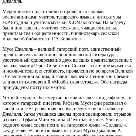
Джалиля.
Мероприятие подготовили и провели со своими
воспитанниками учитель татарского языка и литературы
Н.Р.Ягудина и учитель музыки Х.Г.Мавлютова. На встречу
были приглашены учителя, сельчане, учащиеся школы,
представители общественности, библиотекарь сельской
модельной библиотеки Г.А.Бирюкова.
Муса Джалиль – великий татарский поэт, единственный
представитель нашей многонациональной литературы,
удостоенный одновременно двух высших правительственных
наград: звания Героя Советского Союза – за личное мужество
и исключительную стойкость, проявленную во время Великой
Отечественной войны, и звания лауреата Ленинской премии
за цикл стихотворений «Моабитская тетрадь». Обе награды
присуждены поэту посмертно.
Устный журнал «Бессмертие поэта» начался с видеофильма, в
котором татарский писатель Рафаэль Мустафин рассказал о
своей книге «Прерванная песня», о мужестве и стойкости
Джалиля. Затем учащиеся школы проинсценировали отрывок
из пьесы Туфана Миннуллина «Грустная песня». Учителя
родного языка спели песни на татарском языке: «Солдаты»,
«Жду тебя», «Сон в тюрьме» на стихи Мусы Джалиля. А
учащиеся 2-4 класса показали сценку «Красная ромашка».