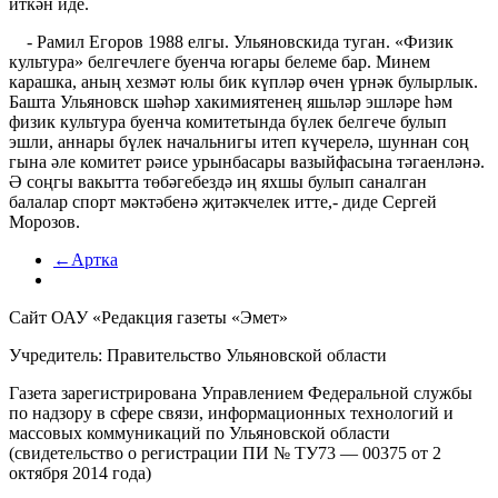
иткән иде.
- Рамил Егоров 1988 елгы. Ульяновскида туган. «Физик
культура» белгечлеге буенча югары белеме бар. Минем
карашка, аның хезмәт юлы бик күпләр өчен үрнәк булырлык.
Башта Ульяновск шәhәр хакимиятенең яшьләр эшләре hәм
физик культура буенча комитетында бүлек белгече булып
эшли, аннары бүлек начальнигы итеп күчерелә, шуннан соң
гына әле комитет рәисе урынбасары вазыйфасына тәгаенләнә.
Ә соңгы вакытта төбәгебездә иң яхшы булып саналган
балалар спорт мәктәбенә җитәкчелек итте,- диде Сергей
Морозов.
←Артка
Сайт ОАУ «Редакция газеты «Эмет»
Учредитель: Правительство Ульяновской области
Газета зарегистрирована Управлением Федеральной службы
по надзору в сфере связи, информационных технологий и
массовых коммуникаций по Ульяновской области
(свидетельство о регистрации ПИ № ТУ73 — 00375 от 2
октября 2014 года)