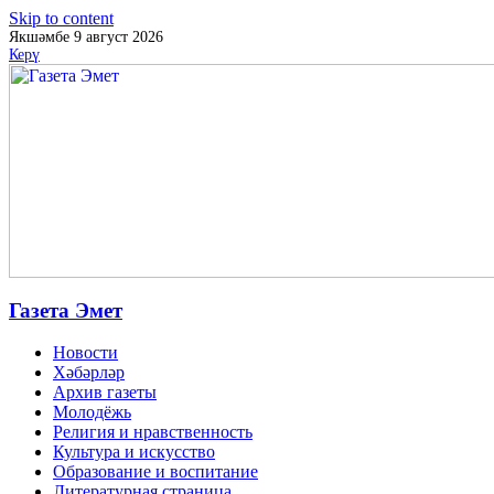
Skip to content
Якшәмбе 9 август 2026
Керү
Газета Эмет
Новости
Хәбәрләр
Архив газеты
Молодёжь
Религия и нравственность
Культура и искусство
Образование и воспитание
Литературная страница