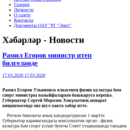
Галерея
Личности
О газете
Контакты
Документы ОАУ "РГ "Эмет"
Хәбәрләр - Новости
Рамил Егоров министр итеп
билгеләнде
17.03.2020
17.03.2020
Рамил Егоров Ульяновск
ө
лк
ә
сене
ң
физик культура h
ә
м
спорт министры вазыйфаларын башкаруга кереш
ә
.
Губернатор Сергей Морозов Х
ө
к
ү
м
ә
тне
ң
аппарат
ки
ңә
шм
ә
сенд
ә
ә
н
ә
шул хакта х
ә
б
ә
р итте.
Регион башлыгы аның кандидатурасын 1 мартта
Губернатор карамагындагы консультатив орган - физик
культура hәм спорт үсеше буенча Совет утырышында тәкъдим