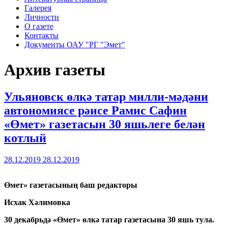
Галерея
Личности
О газете
Контакты
Документы ОАУ "РГ "Эмет"
Архив газеты
Ульяновск өлкә татар милли-мәдәни
автономиясе рәисе Рамис Сафин
«Өмет» газетасын 30 яшьлеге белән
котлый
28.12.2019
28.12.2019
Ө
мет» газетасыны
ң
баш редакторы
Исхак Х
ә
лимовка
30 декабрьд
ә
«
Ө
мет»
ө
лк
ә
татар газетасына 30 яшь тула.