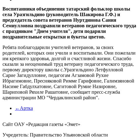
Воспитанники объединения татарский фольклор школы
села Уразгильдино (руководитель Шакирова Г.Ф.) и
председатель совета ветеранов Нуртдинова Сания
Семиулловна поздравили ветеранов педагогического труда
с праздником "Днем учителя", дети подарили
поздравительные открытки и букеты цветов.
Ребята поблагодарили учителей ветеранов, за своих
родителей, которых они учили и воспитывали. Они пожелали
им крепкого здоровья, долгой и счастливой жизни. Спасибо
сказали за неоценимый труд ветерану педагогического труда,
первому директору школы с.Уразгильдино Летфулловой
Сарие Загидулловне, педагогам Агзамовой Рухие
Ибрагимовне, Пресняковой Римме Гарифовне, Галимзяновой
Насиме Габдулхатовне, Сагитовой Румие Назировне,
Шариповой Ряхиле Рашатовне, сообщает пресс-служба
администрации МО "Чердаклинский район".
←Артка
Сайт ОАУ «Редакция газеты «Эмет»
Учредитель: Правительство Ульяновской области