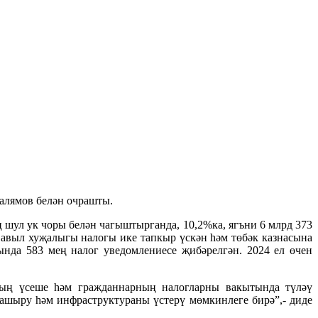
салямов белән очрашты.
ың шул ук чоры белән чагыштырганда, 10,2%ка, яг
ъ
ни 6 млрд 373
м авыл хуҗалыгы налогы ике тапкыр үскән һәм төбәк казнасына
нда 583 мең налог уведомлениесе җибәрелгән. 2024 ел өчен
ның үсеше һәм гра
жданнарны
ң налогларны вакытында түләү
 ашыру
һәм инфраструктураны үстерү мөмкинлеге бирә”,- диде