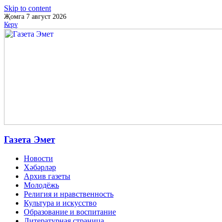
Skip to content
Җомга 7 август 2026
Керү
Газета Эмет
Новости
Хәбәрләр
Архив газеты
Молодёжь
Религия и нравственность
Культура и искусство
Образование и воспитание
Литературная страница