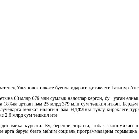
мәтенең Ул
ь
яновск өлкәсе буенча идарәсе җитәкчесе Газинур Ап
етына 68 млдр 679 млн сумлык налоглар керг
ән, бу - узган елн
да 18%ка арткан һәм 25 млрд 379 млн сум тәшкил иткән. Бердә
шәүчеләргә мөлкәт налогын һәм НДФЛны түләү кирәклеге туры
е 2,6 млрд сум тәшкил итә.
динамика күрсәтә. Бу, беренче чиратта, төбәк экономикасы
е арта баруы безгә мөһим со
циаль программаларны тормышка