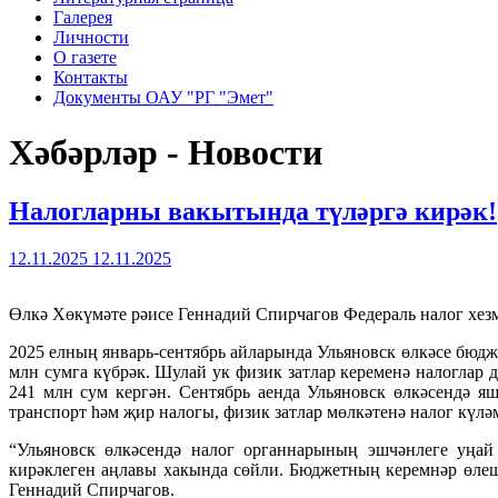
Галерея
Личности
О газете
Контакты
Документы ОАУ "РГ "Эмет"
Хәбәрләр - Новости
Налогларны вакытында түләргә кирәк!
12.11.2025
12.11.2025
Өлкә Хөкүмәте рәисе Геннадий Спирчагов Федерал
ь
налог хез
2025 елның январ
ь-сентябрь айларында Ульяновск
өлкәсе бюд
ж
млн сумга күбрәк. Шулай ук физик затлар кеременә налоглар 
241 млн сум кергән. Сентябр
ь
аенда Ул
ьяновск
өлкәсендә я
транспорт һәм җир налогы, физик затлар мөлкәтенә налог күләм
“Ул
ьяновск
өлкәсендә налог органнарының эшчәнлеге уңай 
кирәклеген аңлавы хакында сөйли. Бюд
жетны
ң керемнәр өлеш
Геннадий Спирчагов.