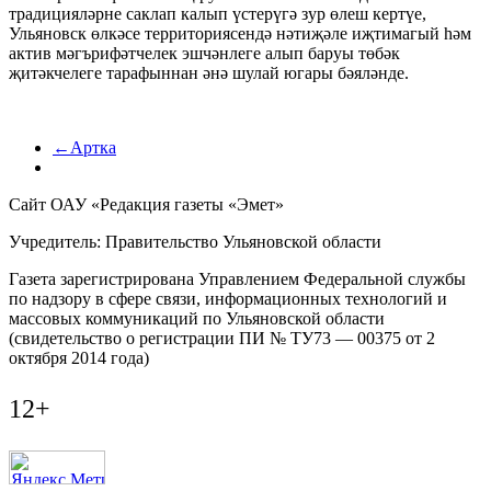
традицияләрне саклап калып үстерүгә зур өлеш кертүе,
Ульяновск өлкәсе территориясендә нәтиҗәле иҗтимагый һәм
актив мәгърифәтчелек эшчәнлеге алып баруы төбәк
җитәкчелеге тарафыннан әнә шулай югары бәяләнде.
←Артка
Сайт ОАУ «Редакция газеты «Эмет»
Учредитель: Правительство Ульяновской области
Газета зарегистрирована Управлением Федеральной службы
по надзору в сфере связи, информационных технологий и
массовых коммуникаций по Ульяновской области
(свидетельство о регистрации ПИ № ТУ73 — 00375 от 2
октября 2014 года)
12+