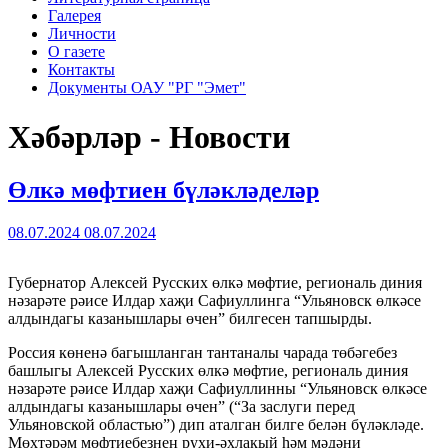
Галерея
Личности
О газете
Контакты
Документы ОАУ "РГ "Эмет"
Хәбәрләр - Новости
Өлкә мөфтиен бүләкләделәр
08.07.2024
08.07.2024
Губернатор Алексей Русских өлкә мөфтие, региональ диния
нәзарәте рәисе Илдар хаҗи Сафиуллинга “Ульяновск өлкәсе
алдындагы казанышлары өчен” билгесен тапшырды.
Россия көненә багышланган тантаналы чарада төбәгебез
башлыгы Алексей Русских өлкә мөфтие, региональ диния
нәзарәте рәисе Илдар хаҗи Сафиуллинны “Ульяновск өлкәсе
алдындагы казанышлары өчен” (“За заслуги перед
Ульяновской областью”) дип аталган билге белән бүләкләде.
Мөхтәрәм мөфтиебезнең рухи-әхлакый һәм мәдәни