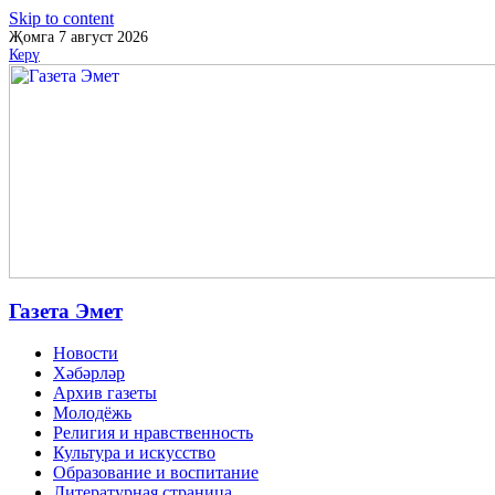
Skip to content
Җомга 7 август 2026
Керү
Газета Эмет
Новости
Хәбәрләр
Архив газеты
Молодёжь
Религия и нравственность
Культура и искусство
Образование и воспитание
Литературная страница