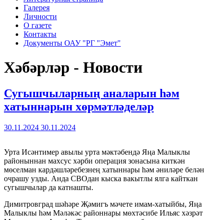
Галерея
Личности
О газете
Контакты
Документы ОАУ "РГ "Эмет"
Хәбәрләр - Новости
Сугышчыларның аналарын һәм
хатыннарын хөрмәтләделәр
30.11.2024
30.11.2024
Урта Исәнтимер авылы урта мәктәбендә Яңа Малыклы
районыннан махсус хәрби операция зонасына киткән
мөселман кардәшләребезнең хатыннары һәм әниләре белән
очрашу узды. Анда СВОдан кыска вакытлы ялга кайткан
сугышчылар да катнашты.
Димитровград шәһәре Җәмигъ мәчете имам-хатыйбы, Яңа
Малыклы һәм Мәләкәс районнары мөхтәсибе Ильяс хәзрәт