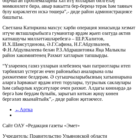
борчыган проблемаларны хәл итү юлларын билгеләү
мөмкинлеге бирә, авыр вакытта бер-береңә терәк һәм таяныч
булу кирәклеген искә төшерә”,- диде район администрациясе
башлыгы.
Светлана Катиркина махсус хәрби операция зонасында хезмәт
итүче якташларыбызга гуманитар ярдәм җыеп озатуда актив
катнашучы милләттәшләребезгә – Ш.Р.Халитов,
И.Х.Шамсутдинова, Ә.Г.Сафина, Н.Г.Абдулвалеев,
Ф.Н.Абдулвалеева белән Р.З.Абдрашитовка Яңа Малыклы
район хакимиятенең Рәхмәт хатларын тапшырды.
“Үзләренең газиз улларын илебезнең чын патриотлары итеп
тәрбияләп үстергән өчен районыбыз аналарына олы
рәхмәтемне белдерәм. Ә сугышчыларыбызның хатыннарына
аларга һәрвакыт ярдәм итеп торулары, тугрылык саклаулары
һәм сабырлык күрсәтүләре өчен рәхмәт. Алдагы көннәрдә дә
бергә һәм бердәм булыйк, зарыгып көткән җиңү көнен
бергәләп якынайтыйк”,- диде район җитәкчесе.
←Артка
Сайт ОАУ «Редакция газеты «Эмет»
Учредитель: Правительство Ульяновской области