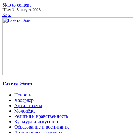
Skip to content
Шимбә 8 август 2026
Керү
Газета Эмет
Новости
Хәбәрләр
Архив газеты
Молодёжь
Религия и нравственность
Культура и искусство
Образование и воспитание
Литературная страница