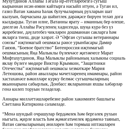
Мухутдинов Аллаһы Тәгалә ир-егетләребезгә сугыш
кырыннан исән-имин кайтырга насыйп итүен, ә Туган ил,
газиз Ватан хакына һәлак булучыларның рухларын шат
кылуын, барчасына да шәһитлек дәрәҗәсе бирүен теләп дога
кылдырды. Туган илне, Ватанны ярату – иманның бер өлеше,
диелгән Аллаһы Рәсүленең хәдисендә, шуңа күрә без үз
җиребезне, дәүләтебез чикләрен дошманнан сакларга һәм
якларга тиеш, диде хәзрәт. Ә “Әфган сугышы ветераннары
союзы” иҗтимагый оешмасы рәисе урынбасары Дамир
Гаязов, “Боевое братство” Бөтенроссия иҗтимагый
оешмасының Яңа Малыклы бүлекчәсе җитәкчесе Марат
Мифтахутдинов, Яңа Малыклы районының халыкны социаль
яклау бүлеге мөдире Виктор Крымкин, “Защитники
Отечества” иҗтимагый оешмасы хезмәткәре Мария
Летюшова, район авыллары мәчетләренең имамнары, район
хастаханәсе вәкилләре курку белмәс сугышчыларның
якыннарына сабырлык, Донбасс якларыннан яхшы хәбәрләр
генә килеп торуын теләделәр.
Аннары милләттәшләребезне район хакимияте башлыгы
Светлана Катиркина сәламләде.
“Менә шундый очрашулар бердәмлек һәм бергәлек рухын
ныгыта, җирле власть һәм җәмәгатьчелек ярдәменә таянып,
Ватан сакчыларының әниләрен һәм тормыш иптәшләрен